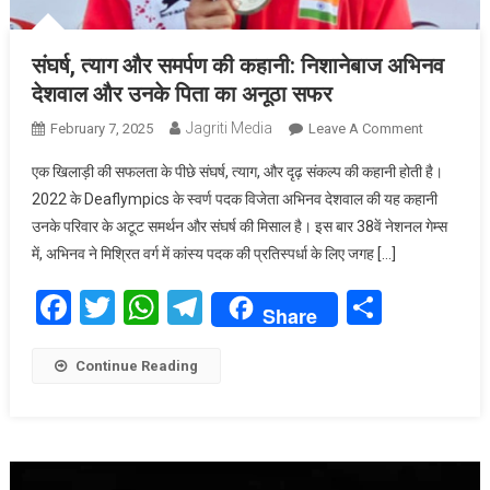
संघर्ष, त्याग और समर्पण की कहानी: निशानेबाज अभिनव
देशवाल और उनके पिता का अनूठा सफर
Jagriti Media
On
February 7, 2025
Leave A Comment
संघर्ष,
एक खिलाड़ी की सफलता के पीछे संघर्ष, त्याग, और दृढ़ संकल्प की कहानी होती है।
त्याग
2022 के Deaflympics के स्वर्ण पदक विजेता अभिनव देशवाल की यह कहानी
और
उनके परिवार के अटूट समर्थन और संघर्ष की मिसाल है। इस बार 38वें नेशनल गेम्स
समर्पण
में, अभिनव ने मिश्रित वर्ग में कांस्य पदक की प्रतिस्पर्धा के लिए जगह […]
की
कहानी:
Facebook
Twitter
WhatsApp
Telegram
Share
निशानेबाज
Share
अभिनव
देशवाल
Continue Reading
और
उनके
पिता
का
Video
अनूठा