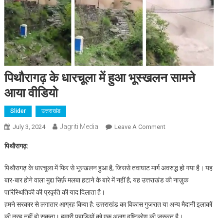
पिथौरागढ़ के धारचूला में हुआ भूस्खलन सामने
आया वीडियो
Slider
उत्तराखंड
Jagriti Media
On
July 3, 2024
Leave A Comment
पिथौरागढ़
पिथौरागढ़:
के
धारचूला
पिथौरागढ़ के धारचूला में फिर से भूस्खलन हुआ है, जिससे तवाघाट मार्ग अवरुद्ध हो गया है। यह
में
बार-बार होने वाला मुद्दा सिर्फ़ मलबा हटाने के बारे में नहीं है; यह उत्तराखंड की नाज़ुक
हुआ
पारिस्थितिकी की प्रकृति की याद दिलाता है।
भूस्खलन
हमने सरकार से लगातार आग्रह किया है: उत्तराखंड का विकास गुजरात या अन्य मैदानी इलाकों
सामने
आया
की तरह नहीं हो सकता। हमारी पहाड़ियों को एक अलग दृष्टिकोण की ज़रूरत है।