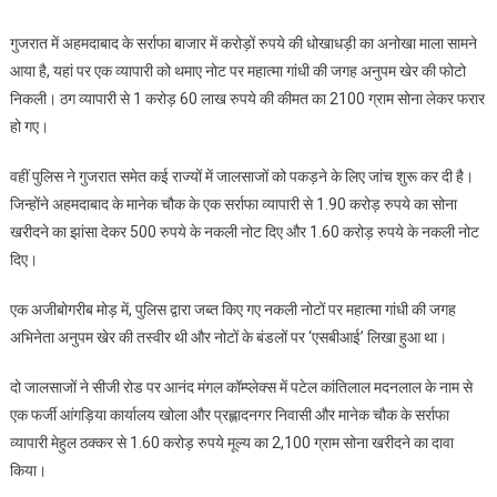
व्यापारी
गुजरात में अहमदाबाद के सर्राफा बाजार में करोड़ों रुपये की धोखाधड़ी का अनोखा माला सामने
से
आया है, यहां पर एक व्यापारी को थमाए नोट पर महात्मा गांधी की जगह अनुपम खेर की फोटो
बड़ी
निकली। ठग व्यापारी से 1 करोड़ 60 लाख रुपये की कीमत का 2100 ग्राम सोना लेकर फरार
ठगी
हो गए।
1.6
करोड़
वहीं पुलिस ने गुजरात समेत कई राज्यों में जालसाजों को पकड़ने के लिए जांच शुरू कर दी है।
के
जिन्होंने अहमदाबाद के मानेक चौक के एक सर्राफा व्यापारी से 1.90 करोड़ रुपये का सोना
नोटों
में
खरीदने का झांसा देकर 500 रुपये के नकली नोट दिए और 1.60 करोड़ रुपये के नकली नोट
महात्मा
दिए।
गांधी
की
एक अजीबोगरीब मोड़ में, पुलिस द्वारा जब्त किए गए नकली नोटों पर महात्मा गांधी की जगह
जगह
अभिनेता अनुपम खेर की तस्वीर थी और नोटों के बंडलों पर ‘एसबीआई’ लिखा हुआ था।
निकले
अनुपम
दो जालसाजों ने सीजी रोड पर आनंद मंगल कॉम्प्लेक्स में पटेल कांतिलाल मदनलाल के नाम से
खेर
एक फर्जी आंगड़िया कार्यालय खोला और प्रह्लादनगर निवासी और मानेक चौक के सर्राफा
व्यापारी मेहुल ठक्कर से 1.60 करोड़ रुपये मूल्य का 2,100 ग्राम सोना खरीदने का दावा
किया।