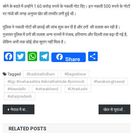
सोने के बदले में उन्होंने 1.60 करोड़ रुपये के नकली नोट दिए। इन नकली 500 रुपये के नोटों
पर गांधी की जगह अनुपम खेर की तस्वीर लगी हुई थी।
पुलिस ने नकली नोटों की छपाई की जांच शुरू कर दी है और ठगों की तलाश कर रही है।
गुजरात पुलिस में ठगों की तलाश अन्य राज्यों में पंजाब, हरियाणा और दिल्ली तक बढ़ा दी गई है,
लेकिन अभी तक कोई ठोस सुराग नहीं मिला है।
Facebook
Twitter
WhatsApp
Telegram
Share
Share
Tagged
#badrinathdham
#Bageshwar
#bjp #maharashtra #eknathshinde #pmmodi
#haraksinghrawat
#Newdelhi
#uttarakhand
#Uttarkashi
#uttarpradesh
Post
नेपाल में बाढ़ से 112 की लोगों की मौत, 68 लापता रेस्क्यू ऑपरेशन जारी
खेल से युवाओं के व्यक्तित्व निर्माण को बल मिलता है : राज्यपाल
navigation
RELATED POSTS