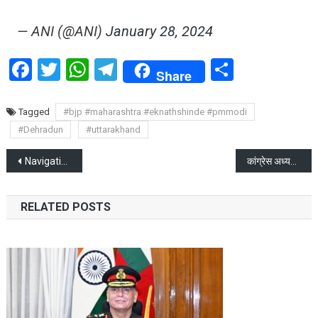
— ANI (@ANI)
January 28, 2024
Facebook
Twitter
WhatsApp
Telegram
Share
Share
Tagged
#bjp #maharashtra #eknathshinde #pmmodi
#Dehradun
#uttarakhand
Post
Navigating Indian Socio-Religious-Political Tensions: A Reflection on Hindu-Muslim Relations and Governance
कांग्रेस अध्यक्ष मल्लिकार्जुन खड़गे पहुंचे देहरादून
navigation
RELATED POSTS