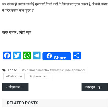
जब उसके ही समाज का कोई प्रत्याशी किसी पार्टी के सिंबल पर चुनाव लड़ता है, तो बड़ी संख्या
में वोटर उसके साथ जुड़ते हैं
खबर माध्यम : एबीपी न्यूज़
Facebook
Twitter
WhatsApp
Telegram
Share
Share
Tagged
#bjp #maharashtra #eknathshinde #pmmodi
#Dehradun
#uttarakhand
Post
सीएम केजरीवाल को लेकर दिल्ली हाई कोर्ट में आज सुनवाई
देहरादून – हरिद्वार हाईवे पर आपस में भिड़े वाहन, तीन की मृत्यु व 6 घायल
navigation
RELATED POSTS