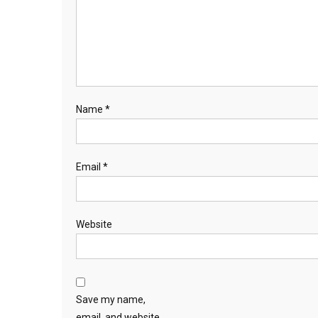
Name
*
Email
*
Website
Save my name,
email, and website