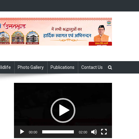
ildlife
Photo Gallery
Publications
Contact Us
Video
Player
00:00
02:00