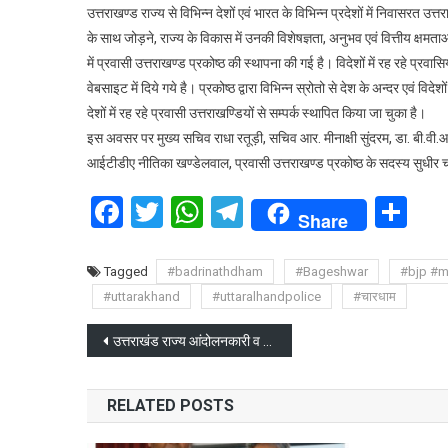
उत्तराखण्ड राज्य से विभिन्न देशों एवं भारत के विभिन्न प्रदेशों में निवासरत उ
के साथ जोड़ने, राज्य के विकास में उनकी विशेषज्ञता, अनुभव एवं वित्तीय क्षमता
में प्रवासी उत्तराखण्ड प्रकोष्ठ की स्थापना की गई है। विदेशों में रह रहे प्र
वेबसाइट में दिये गये है। प्रकोष्ठ द्वारा विभिन्न स्रोतो से देश के अन्दर एवं विद
देशों में रह रहे प्रवासी उत्तराखण्डियों से सम्पर्क स्थापित किया जा चुका है।
इस अवसर पर मुख्य सचिव राधा रतूड़ी, सचिव आर. मीनाक्षी सुंदरम, डा. बी.वी.आर
आईटीडीए नीतिका खण्डेलवाल, प्रवासी उत्तराखण्ड प्रकोष्ठ के सदस्य सुधीर च
Facebook
Twitter
WhatsApp
Telegram
Sh
Share
Tagged
#badrinathdham
#Bageshwar
#bjp #m
#uttarakhand
#uttaralhandpolice
#चारधाम
Post
उत्तराखंड राज्य आंदोलनकारी व यूकेडी नेता बी०डी रतूड़ी का निधन
navigation
RELATED POSTS