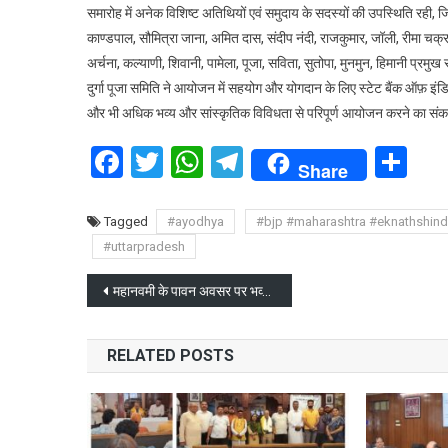
समारोह में अनेक विशिष्ट अतिथियों एवं समुदाय के सदस्यों की उपस्थिति रही, जिनम
काण्डपाल, सौमित्रा जाना, अमित दास, संदीप नंदी, राजकुमार, जॉली, रीमा चक्रवर
अर्चना, कल्याणी, शिवानी, पामेला, पूजा, सविता, सुतोपा, मुनमुन, हिमानी प
दुर्गा पूजा समिति ने आयोजन में सहयोग और योगदान के लिए स्टेट बैंक ऑफ़ इंड
और भी अधिक भव्य और सांस्कृतिक विविधता से परिपूर्ण आयोजन करने का संक
Facebook
Twitter
WhatsApp
Telegram
Sh
Share
Tagged
#ayodhya
#bjp #maharashtra #eknathshi
#uttarpradesh
Post
महानवमी के पावन अवसर पर भव्य अनुष्ठान
navigation
RELATED POSTS