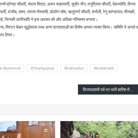
ें मृगेन्द्र चौधरी, चंदना मित्रा, अरुप चक्रवर्ती, सुधीर जैन, तनुप्रिया चौधरी, देबज्योति, विनय
्ती, राजीब, समर, तापस गोस्वामी, डोलोन घोष, ऋतुपर्णा चौधरी, बर्नाली, रेनू काण्डपाल, मीनाक्षी,
्रमुख रहे, जिनकी उपस्थिति ने इस अवसर को और अधिक गरिमामय बनाया।
िया, मिस्टर बेक़र सुद्धोवाला तथा अन्य दानदाताओं का विशेष आभार व्यक्त किया। समिति ने अगले वर
ल्प लिया।
are
nde #pmmodi
#Champawat
#Dehradun
#kedarnath
विजयदशमी पर्व पर भारी बारिश में भी उमड़ी भीड़, बुराई में हुई अच्छाई की जीत