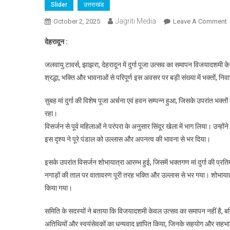
Slider
उत्तराखंड
Jagriti Media
October 2, 2025
Leave A Comment
व
देहरादून :
प
मा
जलवायु टावर्स, झाझरा, देहरादून में दुर्गा पूजा उत्सव का समापन विजयादशमी क
दु
श्रद्धा, भक्ति और भावनाओं से परिपूर्ण इस अवसर पर बड़ी संख्या में भक्तों, 
क
भ
सुबह मां दुर्गा की विशेष पूजा अर्चना एवं हवन सम्पन्न हुआ, जिसके उपरांत भक
व
रहा।
ए
विसर्जन से पूर्व महिलाओं ने परंपरा के अनुसार सिंदूर खेला में भाग लिया। उन्हो
स
इस दृश्य ने पूरे पंडाल को उल्लास और अपनत्व की भावना से भर दिया।
ख
इसके उपरांत विसर्जन शोभायात्रा आरम्भ हुई, जिसमें भक्तगण मां दुर्गा की प्र
नगाड़ों की ताल पर वातावरण पूरी तरह भक्ति और उल्लास से भर गया। शोभायात्रा 
किया गया।
समिति के सदस्यों ने बताया कि विजयादशमी केवल उत्सव का समापन नहीं है, बल
अतिथियों और स्वयंसेवकों का धन्यवाद ज्ञापित किया, जिनके सहयोग और सहभागित