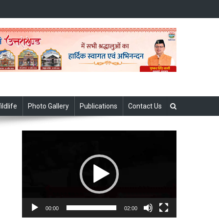
ildlife
Photo Gallery
Publications
Contact Us
Video
Player
00:00
02:00