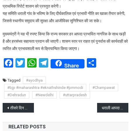
प्राथमिक रिपोर्ट शासन को प्रस्तुत करेगी।
यह समिति धराली गांव के भविष्य के लिए दीर्घकालिक एवं प्रभावी नीति का खाका तैयार करेगी,
जिससे स्थानीय समुदाय की सुरक्षा और आजीविका सुनिश्चित की जा सके।
मुख्यमंत्री ने यह भी स्पष्ट किया कि राज्य सरकार हर आपदा प्रभावित नागरिक के साथ खड़ी
है और हरसंभव सहायता प्रदान की जाएगी। शासन स्तर पर राहत एवं पुनर्वास की कार्यवाही को
त्वरित और प्रभावशाली रूप से क्रियान्वित किया जाएगा।
Facebook
Twitter
WhatsApp
Telegram
Share
Share
Tagged
#ayodhya
#bjp #maharashtra #eknathshinde #pmmodi
#Champawat
#Dehradun
#Newdelhi
#uttarpradesh
Post
तीसरे दिन भी आपदा प्रभावित क्षेत्र में प्रभावितों के बीच डटे रहे सीएम धामी
धराली आपदा पीड़ितों के साथ खड़ी है केंद्र सरकार: केंद्र मंत्री आठवले
navigation
RELATED POSTS