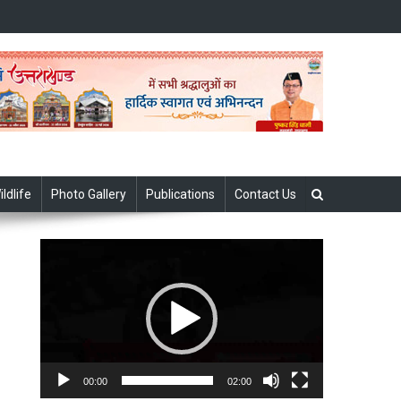
ildlife
Photo Gallery
Publications
Contact Us
Video
Player
00:00
02:00