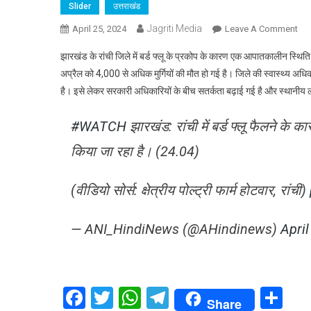
Slider
उत्तराखंड
Jagriti Media
On
April 25, 2024
Leave A Comment
बर्ड
झारखंड के रांची जिले में बर्ड फ्लू के प्रकोप के कारण एक आपातकालीन स्थिति उत्पन
फ्लू
अप्रैल को 4,000 से अधिक मुर्गियों की मौत हो गई है। जिले की स्वास्थ्य अधि
से
है। इसे लेकर सरकारी अधिकारियों के बीच सतर्कता बढ़ाई गई है और स्थानीय लोगो
40
से
#WATCH
झारखंड: रांची में बर्ड फ्लू फैलने के
अध
मुर्गि
किया जा रहा है। (24.04)
की
मौत
(वीडियो सोर्स: क्षेत्रीय पोल्ट्री फार्म होटवार, रांची)
प्र
हुआ
सतर
— ANI_HindiNews (@AHindinews)
April
Facebook
Twitter
WhatsApp
Telegram
Sh
Share