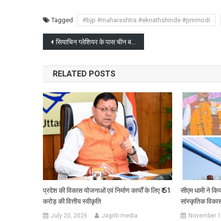
Tagged
#bjp #maharashtra #eknathshinde #pmmodi
Post
सियाचिन ग्लेशियर के पास चीन बना रहा नई सड़क सैटेलाइट इमेज आई सामने
navigation
RELATED POSTS
प्रदेश की विकास योजनाओं एवं निर्माण कार्यों के लिए ₹ 51
सीएम धामी ने किय
करोड़ की वित्तीय स्वीकृति
सांस्कृतिक विकास
July 20, 2026
Jagriti media
November 1