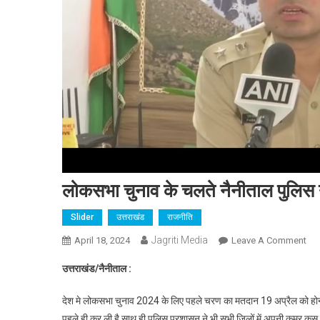
लोकसभा चुनाव के चलते नैनीताल पुलिस ने
Slider
उत्तराखंड
राजनीति
Jagriti Media
On
April 18, 2024
Leave A Comment
लो
उत्तराखंड/नैनीताल :
चुना
के
देश मे लोकसभा चुनाव 2024 के लिए पहले चरण का मतदान 19 अप्रैल को होना 
चलत
पहले ही कर ली है साथ ही पुलिस प्रशासन ने भी सभी जिलों में अपनी कमर कस