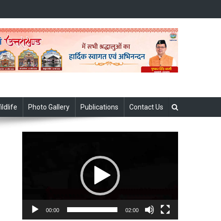
ildlife
Photo Gallery
Publications
Contact Us
Video
Player
00:00
02:00