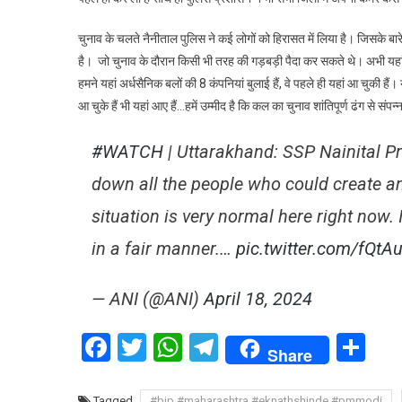
नैन
पुल
चुनाव के चलते नैनीताल पुलिस ने कई लोगों को हिरासत में लिया है। जिसके बारे
ने
है। जो चुनाव के दौरान किसी भी तरह की गड़बड़ी पैदा कर सकते थे। अभी यहां स्थ
कई
हमने यहां अर्धसैनिक बलों की 8 कंपनियां बुलाई हैं, वे पहले ही यहां आ चुक
लोगो
आ चुके हैं भी यहां आए हैं…हमें उम्मीद है कि कल का चुनाव शांतिपूर्ण ढंग से संपन
को
हिर
में
#WATCH
| Uttarakhand: SSP Nainital 
लिय
down all the people who could create an
situation is very normal here right now. 
in a fair manner.…
pic.twitter.com/fQtA
— ANI (@ANI)
April 18, 2024
Facebook
Twitter
WhatsApp
Telegram
Sh
Share
Tagged
#bjp #maharashtra #eknathshinde #pmmodi