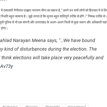
ीताल
िस
 में एसएसपी नैनीताल प्रह्लाद नारायण मीना का कहना है, ” हमने उन सभी लोगों को हिरासत में ले लि
िति बहुत सामान्य है। मुझे लगता है कि चुनाव बहुत शांतिपूर्ण तरीके से होंगे।” निष्पक्ष तरीके से
ी हैं। यूपी पुलिस से भी एक कंपनी और उत्तराखंड के अलग-अलग जिलों से कुछ जवान और अधिकारी यहां
ं
्न होगा।
ासत
Prahlad Narayan Meena says, "…We have bound
ा
y kind of disturbances during the election. The
I think elections will take place very peacefully and
uAv73y
are
#Dehradun
#Nainital
#Newdelhi
#uttarakhand