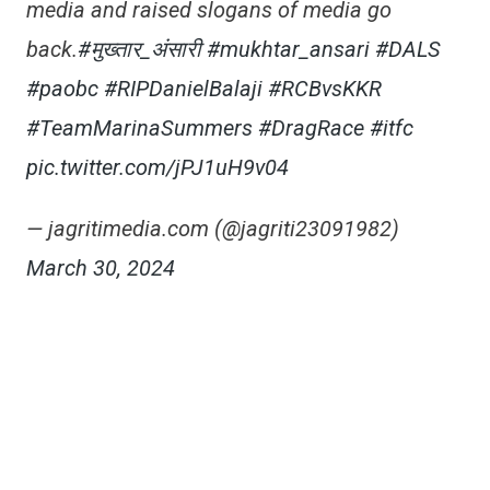
media and raised slogans of media go
back.
#मुख्तार_अंसारी
#mukhtar_ansari
#DALS
#paobc
#RIPDanielBalaji
#RCBvsKKR
#TeamMarinaSummers
#DragRace
#itfc
pic.twitter.com/jPJ1uH9v04
— jagritimedia.com (@jagriti23091982)
March 30, 2024