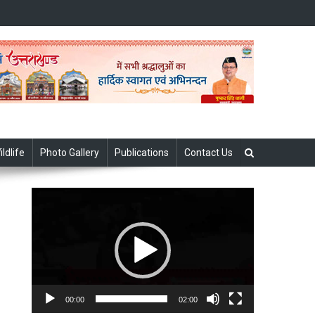
ildlife
Photo Gallery
Publications
Contact Us
Video
Player
00:00
02:00