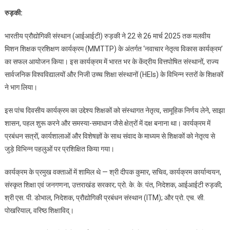
आईआईटी
रुड़की:
रुड़की
में
भारतीय प्रौद्योगिकी संस्थान (आईआईटी) रुड़की ने 22 से 26 मार्च 2025 तक मलवीय
मलवीय
मिशन शिक्षक प्रशिक्षण कार्यक्रम (MMTTP) के अंतर्गत ‘नवाचार नेतृत्व विकास कार्यक्रम’
मिशन
का सफल आयोजन किया। इस कार्यक्रम में भारत भर के केंद्रीय वित्तपोषित संस्थानों, राज्य
शिक्षक
सार्वजनिक विश्वविद्यालयों और निजी उच्च शिक्षा संस्थानों (HEIs) के विभिन्न स्तरों के शिक्षकों
प्रशिक्षण
कार्यक्रम
ने भाग लिया।
के
इस पांच दिवसीय कार्यक्रम का उद्देश्य शिक्षकों को संस्थागत नेतृत्व, सामूहिक निर्णय लेने, साझा
अंतर्गत
‘नवाचार
शासन, पहल शुरू करने और समस्या-समाधान जैसे क्षेत्रों में दक्ष बनाना था। कार्यक्रम में
नेतृत्व
प्रबंधन सत्रों, कार्यशालाओं और विशेषज्ञों के साथ संवाद के माध्यम से शिक्षकों को नेतृत्व से
विकास
जुड़े विभिन्न पहलुओं पर प्रशिक्षित किया गया।
कार्यक्रम’
का
कार्यक्रम के प्रमुख वक्ताओं में शामिल थे — श्री दीपक कुमार, सचिव, कार्यक्रम कार्यान्वयन,
सफल
संस्कृत शिक्षा एवं जनगणना, उत्तराखंड सरकार; प्रो. के. के. पंत, निदेशक, आईआईटी रुड़की;
आयोजन
श्री एस. पी. डोभाल, निदेशक, प्रौद्योगिकी प्रबंधन संस्थान (ITM); और प्रो. एच. सी.
पोखरियाल, वरिष्ठ शिक्षाविद्।