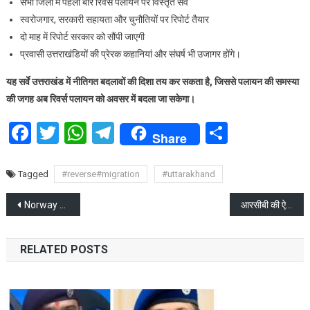
सभी जिलों में पहली बार रिवर्स पलायन पर विस्तृत सर्वे
स्वरोजगार, सरकारी सहायता और चुनौतियों पर रिपोर्ट तैयार
दो माह में रिपोर्ट सरकार को सौंपी जाएगी
प्रवासी उत्तराखंडियों की प्रेरक कहानियां और संघर्ष भी उजागर होंगे।
यह सर्वे उत्तराखंड में नीतिगत बदलावों की दिशा तय कर सकता है, जिससे पलायन की समस्या
की जगह अब रिवर्स पलायन को अवसर में बदला जा सकेगा।
Facebook
Twitter
WhatsApp
Telegram
Share
Share
Tagged
#reverse#migration
#uttarakhand
Post
Norway Chess 2025 अपडेट: Gukesh की शानदार जीत और अब हार के बाद, क्या मुमकिन है मेडल?
आरसीबी की ऐतिहासिक जीत पर बेंगलुरु में जश्न का तूफान, विधान सौधा से चिन्नास्वामी तक जुलूस
navigation
RELATED POSTS