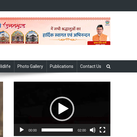
ildlife
Photo Gallery
Publications
Contact Us
Video
Player
00:00
02:00