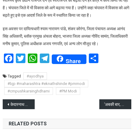
स्वास्थ्य कृषि उद्यान रोजगार देने एवं स्वरोजगार को बढ़ावा देने हर क्षेत्र में कार्य किया जा रहा
है। चंपावत जिले में भी विकास को आगे बढ़ाया गया है। उन्होंने कहा चंपावत में विकास को आगे
बढ़ते हुए इसे एक आदर्श जिले के रूप में स्थापित किया जा रहा है।
इस अवसर पर दायित्वधारी श्याम नारायण पांडे, शंकर कोरंगा, जिला पंचायत अध्यक्ष आनंद
सिंह अधिकारी, ब्लॉक प्रमुख अंचला बोहरा, भाजपा जिला अध्यक्ष गोविंद सामंत, जिलाधिकारी
मनीष कुमार, पुलिस अधीक्षक अजय गणपति, एवं अन्य लोग मौजूद रहे।
Facebook
Twitter
WhatsApp
Telegram
Share
Share
Tagged
#ayodhya
#bjp #maharashtra #eknathshinde #pmmodi
#cmpushkarsinghdhami
#PM Modi
Post
केदारनाथ धाम के कपाट बंद होने पर सीएम धामी ने डोली को दी विदाई
‘अबकी बार, मोदी सरकार’ का नारा देने वाले मशहूर विज्ञापन गुरु पीयूष पांडे का निधन
navigation
RELATED POSTS