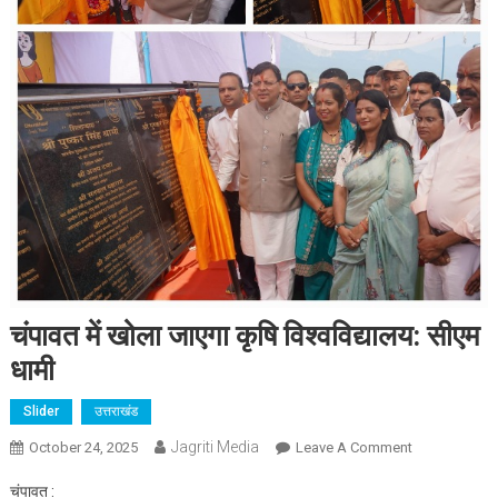
चंपावत में खोला जाएगा कृषि विश्वविद्यालय: सीएम
धामी
Slider
उत्तराखंड
Jagriti Media
On
October 24, 2025
Leave A Comment
चंपावत
चंपावत :
में