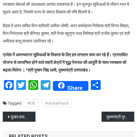
स्वच्छता सेवाओं की उपलब्धता अत्यंत आवश्यक है। इन मूलभूत सुविधाओं से जीवन स्तर में
सुधार आता है, जिससे राज्य के समग्र विकास को गति मिलती है।
बैठक में अपर सचिव वित्त श्रीमती अमीता जोशी, अपर कार्यक्रम निदेशक श्री विनय मिश्रा,
वित्त नियंत्रक श्री बीरेन्द्र कुमार, श्री वैभव बहुगुणा तथा विशेषज्ञ श्री राजीव कुमार एवं श्री
अमीताब बासू सरकार उपस्थित रहे।
प्रदेश में अवस्थापना सुविधाओं के विकास के लिए हम लगातार काम कर रहे हैं। प्रस्तावित
योजना से लाभान्वित होने वाले शहरी क्षेत्रों में शुद्ध पेयजल की आपूर्ति के साथ स्वच्छता को
बढ़ावा मिलेगा । *श्री पुष्कर सिंह धामी, मुख्यमंत्री उत्तराखंड।
Facebook
Twitter
WhatsApp
Telegram
Share
Share
Tagged
#EIB
#uttarakhand
Post
दुखद हादसा: गंगोत्री धाम जा रहे श्रद्धालुओं का हेलीकॉप्टर क्रैश, 6 की मौत
मुख्यमंत्री पुष्कर सिंह धामी ने आतंकवाद के खिलाफ भारत की सख़्त कार्रवाई के मद्देनज़र उच्च अधिकारियों के साथ बैठक की
navigation
RELATED POSTS