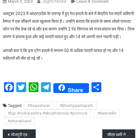
Jagriti Media
On
March 3, 2024
Leave A Comment
आंध्रप्रदेश
अक्टूबर 2023 में आंध्रप्रदेश के रायगढ़ में हुए रेल हादसे के बारे में केंद्रीय रेल मंत्री अश्विनी
2023
वैष्णव ने एक चौंकाने वाला खुलासा किया है। उन्होंने बताया कि हादसे के समय लोको पायलट
पैसेंजर
फोन पर मैच देख रहे थे और इस कारण उन्होंने 2 रेड सिगनल को नजरअंदाज कर दिया। जिस
ट्रेन
कारण ये हादसा हुआ और कई यात्री घायल हुए और 14 को अपनी जान गवानी पड़ी।
हादसा
,
आपको बता दे कि इस ट्रेन हादसे में लगभग 50 से अधिक यात्री घायल हो गए और 14
मोबाइल
फोन
यात्रियों की मौत हो गई थी।
पर
लोको
पायलट
Facebook
Twitter
WhatsApp
Telegram
Share
देख
Share
रहे
थे
Tagged
#Bageshwar
#Bhartiyajantaparti
क्रिकेट
#bjp #maharashtra #eknathshinde #pmmodi
#Newdelhi
:
#uttarakhand
अश्विनी
वैष्णव
Post
भोजपुरी एक्टर पवन सिंह ने आसनसोल से भाजपा का टिकट लौटाया
सीएम धामी ने पंचायती राज विभाग के 350 कार्मिकों को प्रदान किये नियुक्ति-पत्र