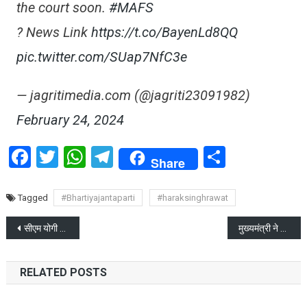
the court soon.
#MAFS
? News Link
https://t.co/BayenLd8QQ
pic.twitter.com/SUap7NfC3e
— jagritimedia.com (@jagriti23091982)
February 24, 2024
Facebook
Twitter
WhatsApp
Telegram
Share
Share
Tagged
#Bhartiyajantaparti
#haraksinghrawat
Post
सीएम योगी का बड़ा फैसला पुलिस परीक्षा 2023 रद, 6 महीने में फिर होगी पुलिस परीक्षा
मुख्यमंत्री ने सन्त शिरोमणि रविदास जी को नम करते हुए श्रद्धांजलि दी
navigation
RELATED POSTS