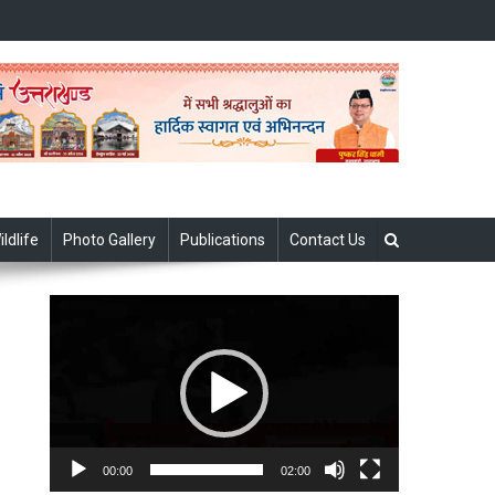
ildlife
Photo Gallery
Publications
Contact Us
Video
Player
00:00
02:00