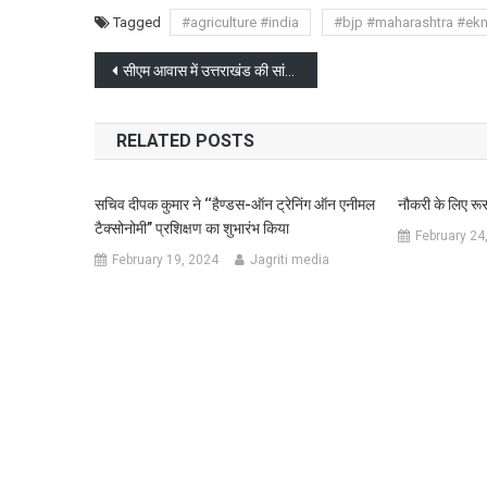
Tagged
#agriculture #india
#bjp #maharashtra #ek
Post
सीएम आवास में उत्तराखंड की सांस्कृतिक समृद्धि और एकता के हुए दर्शन
navigation
RELATED POSTS
सचिव दीपक कुमार ने ‘‘हैण्डस-ऑन ट्रेनिंग ऑन एनीमल
नौकरी के लिए रूस 
टैक्सोनोमी’’ प्रशिक्षण का शुभारंभ किया
February 24
February 19, 2024
Jagriti media