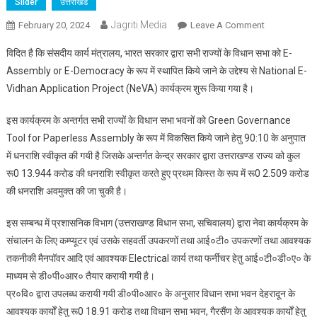
Slider
उत्तराखंड
Jagriti Media
On
February 20, 2024
Leave A Comment
मुख्य
विदित है कि संसदीय कार्य मंत्रालय, भारत सरकार द्वारा सभी राज्यों के विधान सभा को E-
सचिव
Assembly or E-Democracy के रूप में स्थापित किये जाने के उद्देश्य से National E-
ने
Vidhan Application Project (NeVA) कार्यक्रम शुरू किया गया है।
उत्तराखण्ड
विधान
इस कार्यक्रम के अन्तर्गत सभी राज्यों के विधान सभा भवनों को Green Governance
सभा
Tool for Paperless Assembly के रूप में विकसित किये जाने हेतु 90:10 के अनुपात
में
नेशनल
में धनराशि स्वीकृत की गयी है जिसके अन्तर्गत केन्द्र सरकार द्वारा उत्तराखण्ड राज्य को कुल
ई
रू0 13.944 करोड की धनराशि स्वीकृत करते हुए प्रथम किस्त के रूप में रू0 2.509 करोड
विधान
की धनराशि अवमुक्त की जा चुकी है।
एप्लीकेशन
की
इस सम्बन्ध में प्रशासनिक विभाग (उत्तराखण्ड विधान सभा, सचिवालय) द्वारा नेवा कार्यक्रम के
ईएफसी
संचालन के लिए कम्प्यूटर एवं उसके सहवर्ती उपकरणों तथा आई०टी० उपकरणों तथा आवश्यक
(व्यय
तकनीकी मैनपॉवर आदि एवं आवश्यक Electrical कार्य तथा फर्नीचर हेतु आई०टी०डी०ए० के
वित्त
माध्यम से डी०पी०आर० तैयार करायी गयी है।
समिति)
प्र०वि० द्वारा उपलब्ध करायी गयी डी०पी०आर० के अनुसार विधान सभा भवन देहरादून के
बैठक
आवश्यक कार्यों हेतु रू0 18.91 करोड तथा विधान सभा भवन, गैरसैंण के आवश्यक कार्यों हेतु