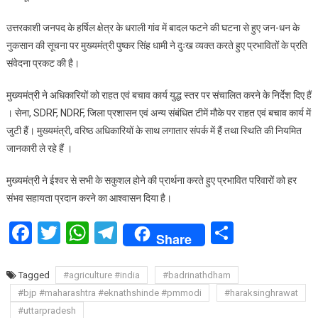
धराली
उत्तरकाशी जनपद के हर्षिल क्षेत्र के धराली गांव में बादल फटने की घटना से हुए जन-धन के
गांव
नुकसान की सूचना पर मुख्यमंत्री पुष्कर सिंह धामी ने दुःख व्यक्त करते हुए प्रभावितों के प्रति
में
संवेदना प्रकट की है।
बादल
फटने
मुख्यमंत्री ने अधिकारियों को राहत एवं बचाव कार्य युद्ध स्तर पर संचालित करने के निर्देश दिए हैं
से
। सेना, SDRF, NDRF, जिला प्रशासन एवं अन्य संबंधित टीमें मौके पर राहत एवं बचाव कार्य में
भारी
जुटी हैं। मुख्यमंत्री, वरिष्ठ अधिकारियों के साथ लगातार संपर्क में हैं तथा स्थिति की नियमित
तबाही
जानकारी ले रहे हैं ।
मुख्यमंत्री ने ईश्वर से सभी के सकुशल होने की प्रार्थना करते हुए प्रभावित परिवारों को हर
संभव सहायता प्रदान करने का आश्वासन दिया है।
Facebook
Twitter
WhatsApp
Telegram
Share
Share
Tagged
#agriculture #india
#badrinathdham
#bjp #maharashtra #eknathshinde #pmmodi
#haraksinghrawat
#uttarpradesh