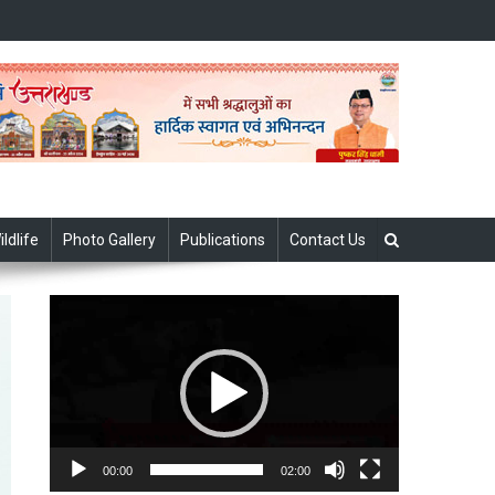
ildlife
Photo Gallery
Publications
Contact Us
Video
Player
00:00
02:00