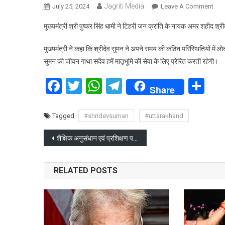
Jagriti Media
On
July 25, 2024
Leave A Comment
मुख्यम
मुख्यमंत्री श्री पुष्कर सिंह धामी ने टिहरी जन क्रांति के नायक अमर शहीद श्र
धामी
ने
मुख्यमंत्री ने कहा कि श्रीदेव सुमन ने अपने समय की कठिन परिस्थितियों में लो
श्रीद
सुमन की जीवन गाथा सदैव हमें मातृभूमि की सेवा के लिए प्रेरित करती रहेगी।
सुमन
की
Facebook
Twitter
WhatsApp
Telegram
Sh
पुण्य
Share
पर
दी
Tagged
#shridevsuman
#uttarakhand
श्रद्
Post
शैक्षिक अनुसंधान एवं प्रशिक्षण परिषद के भवन का लोकार्पण
navigation
RELATED POSTS