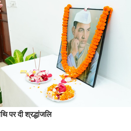
िथि पर दी श्रद्धांजलि