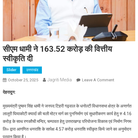
सीएम धामी ने 163.52 करोड़ की वित्तीय
स्वीकृति दी
Slider
उत्तराखंड
Jagriti Media
On
October 25, 2025
Leave A Comment
सीएम
देहरादून:
धामी
ने
मुख्यमंत्री पुष्कर सिंह धामी ने जनपद टिहरी गढ़वाल के धनोल्टी विधानसभा क्षेत्र के अन्तर्गत
163.52
लालूरी घियाकोटी क्यार्दा की चली मोटर मार्ग का पुननिर्माण एवं सुधारीकरण कार्य हेतु रु 4.16
करोड़
करोड़ के साथ रणकौची मन्दिर, चम्पावत हेतु उत्तराखण्ड परियोजना विकास एवं निर्माण निगम
की
लि० द्वारा आगणित धनराशि के सापेक्ष 4.57 करोड़ धनराशि स्वीकृत किये जाने का अनुमोदन
वित्तीय
स्वीकृति
प्रदान किया है।