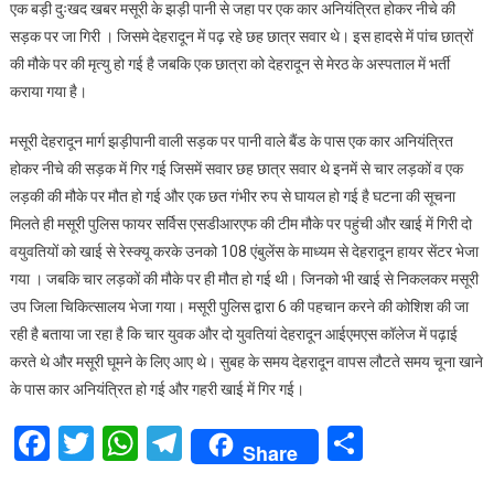
एक बड़ी दुःखद खबर मसूरी के झड़ी पानी से जहा पर एक कार अनियंत्रित होकर नीचे की
में
सड़क पर जा गिरी । जिसमे देहरादून में पढ़ रहे छह छात्र सवार थे। इस हादसे में पांच छात्रों
बुझ
की मौके पर की मृत्यु हो गई है जबकि एक छात्रा को देहरादून से मेरठ के अस्पताल में भर्ती
गए
कराया गया है।
घर
के
मसूरी देहरादून मार्ग झड़ीपानी वाली सड़क पर पानी वाले बैंड के पास एक कार अनियंत्रित
पांच
होकर नीचे की सड़क में गिर गई जिसमें सवार छह छात्र सवार थे इनमें से चार लड़कों व एक
चिराग
लड़की की मौके पर मौत हो गई और एक छत गंभीर रुप से घायल हो गई है घटना की सूचना
मिलते ही मसूरी पुलिस फायर सर्विस एसडीआरएफ की टीम मौके पर पहुंची और खाई में गिरी दो
वयुवतियों को खाई से रेस्क्यू करके उनको 108 एंबुलेंस के माध्यम से देहरादून हायर सेंटर भेजा
गया । जबकि चार लड़कों की मौके पर ही मौत हो गई थी। जिनको भी खाई से निकलकर मसूरी
उप जिला चिकित्सालय भेजा गया। मसूरी पुलिस द्वारा 6 की पहचान करने की कोशिश की जा
रही है बताया जा रहा है कि चार युवक और दो युवतियां देहरादून आईएमएस कॉलेज में पढ़ाई
करते थे और मसूरी घूमने के लिए आए थे। सुबह के समय देहरादून वापस लौटते समय चूना खाने
के पास कार अनियंत्रित हो गई और गहरी खाई में गिर गई।
Facebook
Twitter
WhatsApp
Telegram
Share
Share