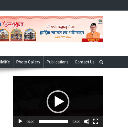
ildlife
Photo Gallery
Publications
Contact Us
Video
Player
00:00
02:00