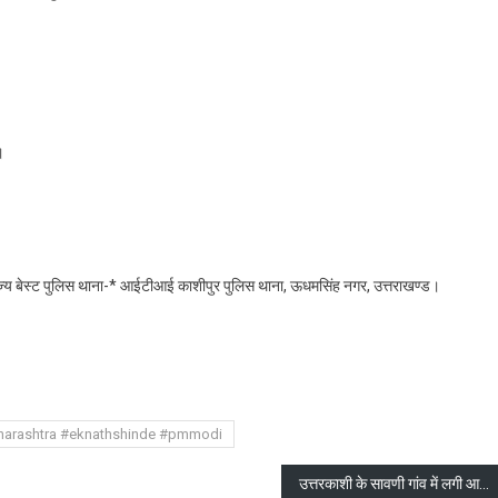
।
ड राज्य बेस्ट पुलिस थाना-* आईटीआई काशीपुर पुलिस थाना, ऊधमसिंह नगर, उत्तराखण्ड।
are
harashtra #eknathshinde #pmmodi
उत्तरकाशी के सावणी गांव में लगी आग, हर तरह से करेंगे सहयोग : सीएम धामी