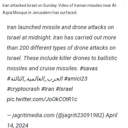
Iran attacked Israel on Sunday. Video of Iranian missiles near Al-
Israel
Aqsa Mosque in Jerusalem has surfaced.
On
Sunday
Iran launched missile and drone attacks on
Morning
Israel at midnight. Iran has carried out more
than 200 different types of drone attacks on
Israel. These include killer drones to ballistic
missiles and cruise missiles.
#savas
#الحرب_العالمية_الثالثة
#amici23
#cryptocrash
#Iran
#Israel
pic.twitter.com/JoOkCOtR1c
— jagritimedia.com (@jagriti23091982)
April
14, 2024