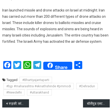
Iran launched missile and drone attacks on Israel at midnight. Iran
has carried out more than 200 different types of drone attacks on
Israel. These include killer drones to ballistic missiles and cruise
missiles. The sounds of explosions and sirens are being heard in
many Israeli cities including Jerusalem. The entire country has been
fortified. The Israeli Army has activated the air defense system.
Facebook
Twitter
WhatsApp
Telegram
Share
Share
Tagged
#Bhartiyajantaparti
#bjp #maharashtra #eknathshinde #pmmodi
#Dehradun
#Newdelhi
#uttarakhand
Post
रुड़की: कांग्रेस की अवस्थाओं की रैली में पीएम मोदी पर गर्जी प्रियंका गांधी
बॉलीवुड एक्टर सलमान खान के गैलेक्सी अपार्टमेंट के बाहर फाइरिंग