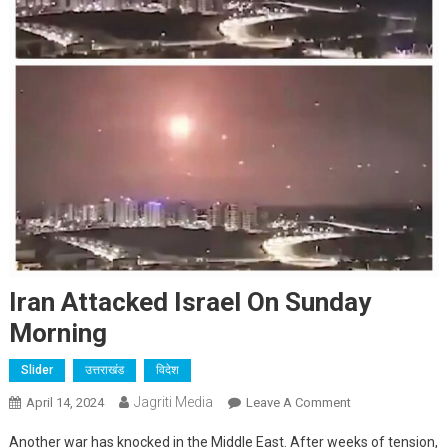
Iran Attacked Israel On Sunday
Morning
Slider
उत्तराखंड
विदेश
Jagriti Media
On
April 14, 2024
Leave A Comment
Iran
Another war has knocked in the Middle East. After weeks of tension,
Attacked