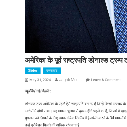
अमेरिका के पूर्व राष्ट्रपति डोनाल्ड ट्रम्प
Slider
उत्तराखंड
Jagriti Media
On
May 31, 2024
Leave A Comment
अमेर
न्यूयॉर्क/ नई दिल्ली :
के
पूर्व
डोनाल्ड ट्रंप अमेरिका के पहले ऐसे राष्ट्रपति बन गए हैं जिन्हें किसी अपराध के लि
राष्ट
आरोपों में दोषी पाया। यह मामला चुनाव से कुछ महीने पहले का है, जिसमें वे व्हाइ
डोना
भुगतान को छिपाने के लिए व्यावसायिक रिकॉर्ड में हेराफेरी करने के 34 मामलों में स
ट्रम्प
उन्हें प्रोबेशन मिलने की अधिक संभावना है।
ठहरा