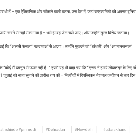
राधी हैं – एक ऐतिहासिक और चौंकाने वाली घटना, उस देश में, जहां राष्ट्रपतियों को अक्सर दुनिय
ई जारी रखने से नहीं रोका गया है – भले ही वह जेल चले जाएं। और उन्होंने तुरंत विरोध जताया।
ोंने कसम खाई कि “असली फैसला” मतदाताओं से आएगा। उन्होंने मुकदमे को “धांधली” और “अपमानजनक”
“कोई भी कानून से ऊपर नहीं है।” इसमें यह भी कहा गया कि “ट्रम्प ने हमारे लोकतंत्र के लिए ज
1 जुलाई को सज़ा सुनाने की तारीख तय की – मिल्वौकी में रिपब्लिकन नेशनल कन्वेंशन से चार दिन
are
nathshinde #pmmodi
#Dehradun
#Newdelhi
#uttarakhand