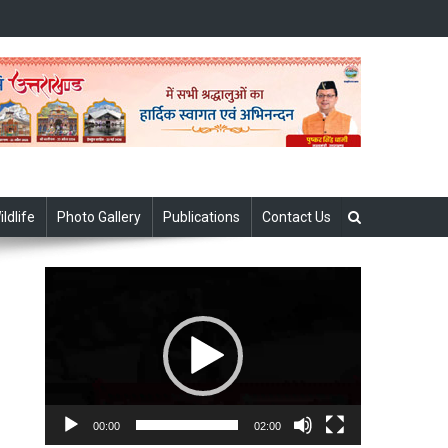
ildlife
Photo Gallery
Publications
Contact Us
Video
Player
00:00
02:00