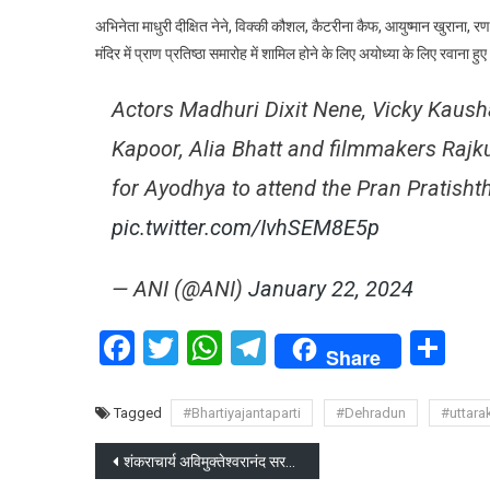
अभिनेता माधुरी दीक्षित नेने, विक्की कौशल, कैटरीना कैफ, आयुष्मान खुराना, 
मंदिर में प्राण प्रतिष्ठा समारोह में शामिल होने के लिए अयोध्या के लिए रवाना हु
Actors Madhuri Dixit Nene, Vicky Kaush
Kapoor, Alia Bhatt and filmmakers Rajku
for Ayodhya to attend the Pran Pratish
pic.twitter.com/IvhSEM8E5p
— ANI (@ANI)
January 22, 2024
Facebook
Twitter
WhatsApp
Telegram
Sh
Share
Tagged
#Bhartiyajantaparti
#Dehradun
#uttara
Post
शंकराचार्य अविमुक्तेश्वरानंद सरस्वती का बड़ा बयान, हम कभी भी प्रधानमंत्री नरेंद्र मोदी के विरोधी नहीं रहे हैं