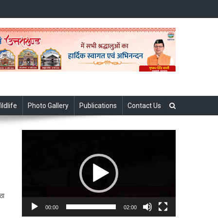
ildlife
Photo Gallery
Publications
Contact Us
Video
Player
ठा
00:00
02:00