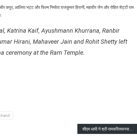
पहुंचे
रणबीर कपूर, आलिया भट्ट और फिल्म निर्माता राजकुमार हिरानी, महावीर जैन और रोहित शेट्टी राम
अयोध्या
ए।
श्री
राम
al, Katrina Kaif, Ayushmann Khurrana, Ranbir
प्राण
प्रतिष्ठा
mar Hirani, Mahaveer Jain and Rohit Shetty left
समारोह
में
tha ceremony at the Ram Temple.
शामिल
होने
are
khand
सीएम धामी ने श्री रामचरितमानस की चौपाइयों का पाठ किया