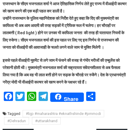
राजस्थान के सीएम भजनलाल शर्मा ने आज ऐतिहासिक निर्णय लेते हुए राज्य में वीआईपी कल्चर
में
को खत्म करने की एक बड़ी पहल कर डाली है।
वीआईपी
उन्होंने राजस्थान के पुलिस महानिदेशक को निर्देश देते हुए कहा कि दिए की मुख्यमंत्री का
कल्चर
काफिला भी अब आम आदमी की तरह सड़कों में ट्रैफिक रूल में चलेगा। हर चौराहों पर
पर
रोक,
लालबत्ती ( Red light ) होने पर उनका भी काफिला जनता की तरह ही यातायात नियमों के
सीएम
लिए रुकेगा। सीएम भजनलाल शर्मा की इस पहल पर लिए गए इस निर्णय से राजस्थान की
व
जनता को वीआईपी की आवाजाही के चलते लगने वाले जाम से मुक्ति मिलेगी ।
मंत्रियों
का
इससे पहले वीआईपी मूवमेंट से लगे जाम में फंसने की वजह से गंभीर मरीजों की एम्बुलेंस को
ट्रैफिक
परेशानी होती थी। मुख्यमंत्री भजनलाल शर्मा की सह्रदयता संवेदनशीलता से अब फैसला
नियमों
लिया गया है कि अब वह भी लाल बत्ती होने पर सड़क के चौराहे पर रुकेंगे। देश के प्रधानमंत्री
से
नरेंद्र मोदी भी वीआईपी कल्चर को खत्म करने के पक्षधर रहे हैं।
चलेगा
काफ़िला
Facebook
Twitter
WhatsApp
Telegram
Share
Share
Tagged
#bjp #maharashtra #eknathshinde #pmmodi
#Dehradun
#uttarakhand