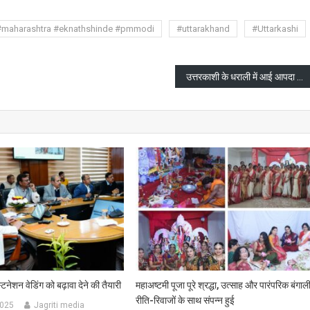
#maharashtra #eknathshinde #pmmodi
#uttarakhand
#Uttarkashi
उत्तरकाशी के धराली में आई आपदा को लेकर पीएम से मिले सांसद
स्टिनेशन वेडिंग को बढ़ावा देने की तैयारी
महाअष्टमी पूजा पूरे श्रद्धा, उत्साह और पारंपरिक बंगाल
रीति-रिवाजों के साथ संपन्न हुई
2025
Jagriti media