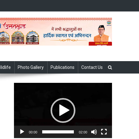
ildlife
Photo Gallery
Publications
Contact Us
Video
Player
00:00
02:00