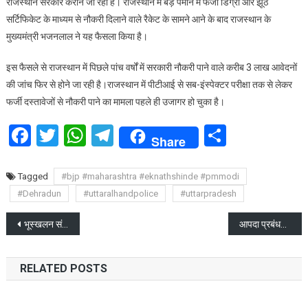
राजस्थान सरकार कराने जा रही है। राजस्थान में बड़े पैमाने में फर्जी डिग्री और झूठे
कर्मचारियों
सर्टिफिकेट के माध्यम से नौकरी दिलाने वाले रैकेट के सामने आने के बाद राजस्थान के
की
मुख्यमंत्री भजनलाल ने यह फैसला किया है।
डिग्रियों
की
इस फैसले से राजस्थान में पिछले पांच वर्षों में सरकारी नौकरी पाने वाले करीब 3 लाख आवेदनों
होगी
जांच
की जांच फिर से होने जा रही है।राजस्थान में पीटीआई से सब-इंस्पेक्टर परीक्षा तक से लेकर
फर्जी दस्तावेजों से नौकरी पाने का मामला पहले ही उजागर हो चुका है।
Facebook
Twitter
WhatsApp
Telegram
Share
Share
Tagged
#bjp #maharashtra #eknathshinde #pmmodi
#Dehradun
#uttaralhandpolice
#uttarpradesh
Post
भूस्खलन संभावित क्षेत्रों की नियमित मॉनिटरिंग करें अधिकारी
आपदा प्रबंधन सचिव सख्त, आपदा की गलत सूचना पर मुकदमा दर्ज
navigation
RELATED POSTS