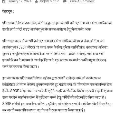
Jagriti Media
On
January 12, 2024
Leave A Comment
दक्षिण
देहरादून :
अमेरिका
की
पुलिस महानिदेशक उतराखंड, अभिनव कुमार द्वारा आरक्षी राजेन्द्र नाथ को दक्षिण अमेरिका की
सबसे
सबसे ऊंची चोटी माउंट अकोंकागुआ के सफल आरोहण हेतु किया फ्लैग ऑफ।
ऊंची
चोटी
पुलिस मुख्यालय से आरक्षी राजेन्द्र नाथ को दक्षिण अमेरिका की सबसे ऊंची चोटी माउंट
माउंट
अकोंकागुआ (6961 मीटर) को फतह करने के लिए पुलिस महानिदेशक, उतराखंड अभिनव
अकोंकागुआ
कुमार द्वारा पुलिस प्रतीक चिन्ह देकर रवाना किया गया। आरक्षी राजेन्द्र नाथ द्वारा इसी
को
एक्सपीडिशन के माध्यम से गणतंत्र दिवस के शुभ अवसर पर माउंट अकोंकागुआ को फतह
फतह
करने
करने का प्रयास किया जाएगा।
निकाला
उत्तराखंड
इस अवसर पर पुलिस महानिदेशक महोदय द्वारा आरक्षी राजेन्द्र नाथ को उनके सफल
पुलिस
पर्वतारोहण अभियान के लिए शुभकामनाएं देते हुए बताया गया कि पर्वतारोहण एक साहसिक खेल
का
है और SDRF के प्रत्येक सदस्य के लिए ऐसे साहसिक खेलों का विशेष महत्व है। इसलिए समय
जवान
समय पर ऐसे साहसिक खेलों में प्रतिभाग करने हेतु कर्मियों को प्रोत्साहित किया जाता है।
SDRF कर्मियों द्वारा क्याकिंग, राफ्टिंग, ट्रैकिंग, पर्वतारोहण इत्यादि साहसिक खेलों में प्रतिभाग
कर अपनी व्यवसायिक दक्षता बढ़ाने का निरन्तर प्रयास किया जाता है।