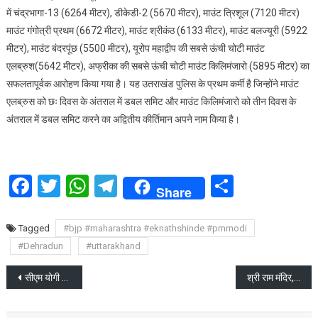
में चंद्रभागा-13 (6264 मीटर), डीकेडी-2 (5670 मीटर), माउंट त्रिशूल (7120 मीटर)
माउंट गंगोत्री प्रथम (6672 मीटर), माउंट श्रीकंठ (6133 मीटर), माउंट बलज्यूरी (5922
मीटर), माउंट बंदरपूंछ (5500 मीटर), यूरोप महाद्वीप की सबसे ऊंची चोटी माउंट
एलब्रुश(5642 मीटर), अफ्रीका की सबसे ऊंची चोटी माउंट किलिमंजारो (5895 मीटर) का
सफलतापूर्वक आरोहण किया गया है। यह उतराखंड पुलिस के प्रथम कर्मी है जिन्होंने माउंट
एलब्रुस को छः दिवस के अंतराल में डबल समिट और माउंट किलिमंजारो को तीन दिवस के
अंतराल में डबल समिट करने का अद्वितीय कीर्तिमान अपने नाम किया है।
Facebook
Twitter
WhatsApp
Telegram
Share
Share
Tagged
#bjp #maharashtra #eknathshinde #pmmodi
#Dehradun
#uttarakhand
Post
सीएम योगी आदित्यनाथ से मिले पूर्व सीएम त्रिवेंद्र रावत
श्री राम मंदिर, अयोध्या से लाए गए पूजित अक्षत
navigation