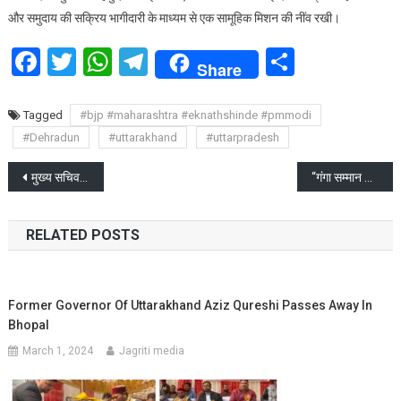
और समुदाय की सक्रिय भागीदारी के माध्यम से एक सामूहिक मिशन की नींव रखी।
Facebook
Twitter
WhatsApp
Telegram
Share
Share
Tagged
#bjp #maharashtra #eknathshinde #pmmodi
#Dehradun
#uttarakhand
#uttarpradesh
Post
मुख्य सचिव ने की कुंभ 2027 की तैयारियों की समीक्षा
“गंगा सम्मान यात्रा” पर निकले हरीश रावत का बड़ा बयान
navigation
RELATED POSTS
Former Governor Of Uttarakhand Aziz Qureshi Passes Away In
Bhopal
March 1, 2024
Jagriti media