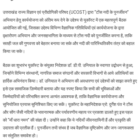
के
उत्तराखंड राज्य विज्ञान एवं प्रौद्योगिकी परिषद (UCOST) द्वारा “टोंस नदी के पुनर्जीवन”
पुनर्जीवन”
अभियान हेतु कार्ययोजना को अंतिम रूप देने के उद्देश्य से यूकॉस्ट में एक महत्वपूर्ण बैठक
के
आयोजित की गई, जिसका उद्देश्य विभिन्न वैज्ञानिक गतिविधियों एवं कार्ययोजना के द्वारा
लिए
वृक्षारोपण अभियान और जनसहभागिता के माध्यम से टोंस नदी को पुनर्जीवित करना है, ताकि
यूकोस्ट
के
सतही जल की गुणवत्ता को बेहतर बनाया जा सके और नदी की पारिस्थितिकीय तंत्र को बहाल
साथ
किया जा सके।
जुटेंगे
विश्वविद्यालय
बैठक का शुभारंभ यूकॉस्ट के संयुक्त निदेशक डॉ. डी.पी. उनियाल के स्वागत उद्बोधन से हुआ,
जिन्होंने विभिन्न संस्थानों, नागरिक समाज संगठनों और सरकारी विभागों से आये अतिथियों का
हार्दिक अभिनंदन किया। डॉ. उनियाल ने अभियान की अवधारणा एवं उद्देश्यों को साझा करते हुए
इसे एक सामाजिक ज़िम्मेदारी बताया और यह स्पष्ट किया कि सभी की भूमिकाओं और
जिम्मेदारियों को परिभाषित करना अत्यंत आवश्यक है, ताकि वैज्ञानिक कार्ययोजना और
सुनियोजित प्रयास सुनिश्चित किए जा सकें। यूकॉस्ट के महानिदेशक प्रो. दुर्गेश पंत ने टोंस
और सोंग जैसी नदियों के भावनात्मक और पर्यावरणीय महत्व पर प्रकाश डालते हुए इस पहल
को “माँ धारा नमन” की संज्ञा दी। उन्होंने कहा कि ये नदियाँ जीवनदायिनी हैं और प्रकृति की
उदारता की प्रतीक हैं। पुनर्जीवन तभी संभव है जब वैज्ञानिक दृष्टिकोण और जन-जागरूकता
का संतुलित समावेश हो।