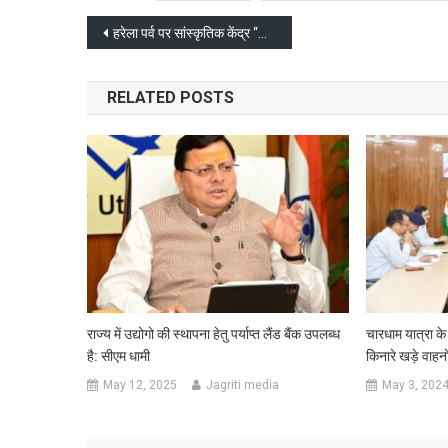
Post
हरेला पर्व पर सांस्कृतिक केंद्र “अटल लेखक गाँव” में वृक्षारोपण
navigation
RELATED POSTS
राज्य में उद्योगो की स्थापना हेतु पर्याप्त लैंड बैंक उपलब्ध
चारधाम यात्रा क
है: सीएम धामी
किनारे खड़े वाहनो
May 12, 2025
Jagriti media
May 3, 202