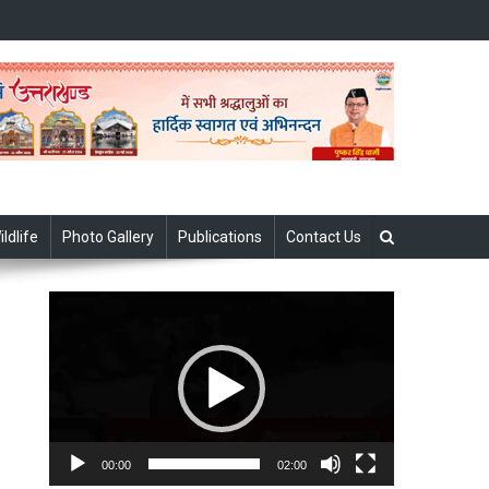
ildlife
Photo Gallery
Publications
Contact Us
Video
Player
00:00
02:00