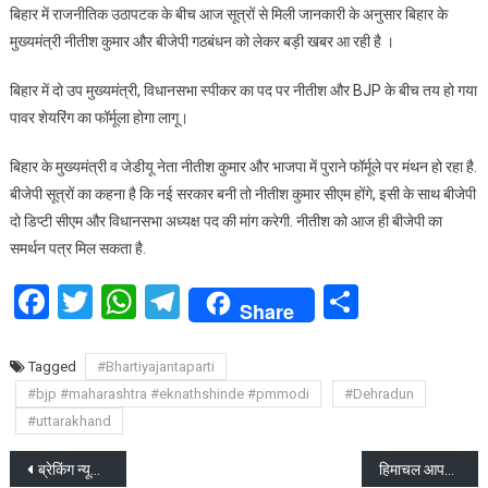
बिहार में राजनीतिक उठापटक के बीच आज सूत्रों से मिली जानकारी के अनुसार बिहार के
और
मुख्यमंत्री नीतीश कुमार और बीजेपी गठबंधन को लेकर बड़ी खबर आ रही है ।
BJP
के
बिहार में दो उप मुख्यमंत्री, विधानसभा स्पीकर का पद पर नीतीश और BJP के बीच तय हो गया
बीच
पावर शेयरिंग का फॉर्मूला होगा लागू।
तय
हो
बिहार के मुख्यमंत्री व जेडीयू नेता नीतीश कुमार और भाजपा में पुराने फॉर्मूले पर मंथन हो रहा है.
गया
बीजेपी सूत्रों का कहना है कि नई सरकार बनी तो नीतीश कुमार सीएम होंगे, इसी के साथ बीजेपी
पावर
दो डिप्टी सीएम और विधानसभा अध्यक्ष पद की मांग करेगी. नीतीश को आज ही बीजेपी का
शेयरिंग
का
समर्थन पत्र मिल सकता है.
फॉर्मूला
Facebook
Twitter
WhatsApp
Telegram
Share
Share
Tagged
#Bhartiyajantaparti
#bjp #maharashtra #eknathshinde #pmmodi
#Dehradun
#uttarakhand
Post
ब्रेकिंग न्यूज़: उत्तराखंड में 5 फरवरी को समान नागरिक संहिता विधेयक पारित होगा ?
हिमाचल आपदा विशेष राहत पैकेज पर सीएम सुख्खू का बड़ा बयान