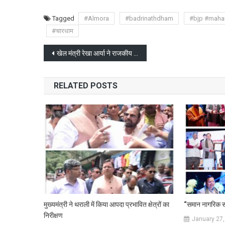
Tagged
#Almora
#badrinathdham
#bjp #maha
#चारधाम
Post
खेल मंत्री रेखा आर्या ने राजकीय शिशु सदन में बच्चों को परोसी खिचड़ी
navigation
RELATED POSTS
मुख्यमंत्री ने थराली में किया आपदा प्रभावित क्षेत्रों का
“समान नागरिक संहि
निरीक्षण
January 27,