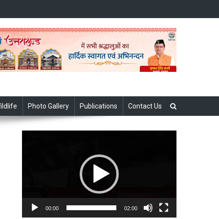
ildlife
Photo Gallery
Publications
Contact Us
Video
Player
00:00
02:00