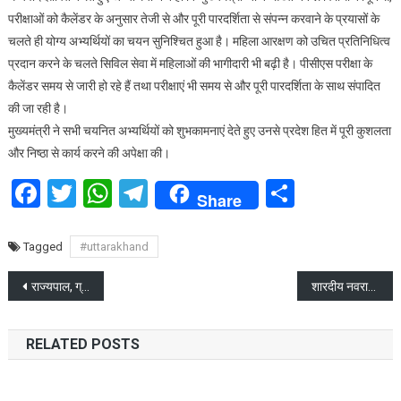
में
परीक्षाओं को कैलेंडर के अनुसार तेजी से और पूरी पारदर्शिता से संपन्न करवाने के प्रयासों के
चयनित
चलते ही योग्य अभ्यर्थियों का चयन सुनिश्चित हुआ है। महिला आरक्षण को उचित प्रतिनिधित्व
अभ्यर्थियों
प्रदान करने के चलते सिविल सेवा में महिलाओं की भागीदारी भी बढ़ी है। पीसीएस परीक्षा के
ने
कैलेंडर समय से जारी हो रहे हैं तथा परीक्षाएं भी समय से और पूरी पारदर्शिता के साथ संपादित
किया
की जा रही है।
मुख्यमंत्री
मुख्यमंत्री ने सभी चयनित अभ्यर्थियों को शुभकामनाएं देते हुए उनसे प्रदेश हित में पूरी कुशलता
का
और निष्ठा से कार्य करने की अपेक्षा की।
धन्यवाद
ज्ञापित
Facebook
Twitter
WhatsApp
Telegram
Share
Share
Tagged
#uttarakhand
Post
राज्यपाल, ग्राफिक एरा पर्वतीय विश्वविद्यालय दीक्षांत समारोह में हुए सम्मलित, कही बड़ी बात
शारदीय नवरात्रि के महानवमी पर राज्यपाल ने किया कन्या पूजन
navigation
RELATED POSTS