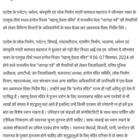
मंदिर”
प्रदेश के पर्यटन, धर्मस्व, संस्कृति एवं लोक निर्माण मंत्री सतपाल महाराज ने जौनसार भाबर के
में
प्रमुख तीर्थ स्थल हनोल स्थित “महासू देवता मंदिर” में राजकीय मेला “जागड़ा पर्व” की तैयारियों
“जागड़ा
को लेकर विभिन्न विभागों के अधिकारियों के साथ बैठक कर आवश्यक दिशा-निर्देश दिये।
पर्व”
का
प्रदेश के लोक निर्माण, पर्यटन, सिंचाई, पंचायतीराज, ग्रामीण निर्माण, जलागम, धर्मस्व एवं
होगा
संस्कृति मंत्री सतपाल महाराज ने बुधवार को गढ़ी कैंट स्थित आई.एच.एम. परिसर में जौनसार
आयोजन
भाबर के प्रमुख तीर्थ स्थल हनोल स्थित “महासू देवता मंदिर” में 06-07 सितम्बर, 2024 को
दिव्य
और
होने वाले राजकीय मेला “जागड़ा पर्व” की तैयारियों को लेकर जिलाधिकारी, वरिष्ठ पुलिस
भव्य:
अधीक्षक, आरटीओ, उप जिलाधिकारी, चकराता/अध्यक्ष, हनोल मंदिर समिति, लोक निर्माण
सतपाल
विभाग, महाप्रबंधक, जल संस्थान तथा अन्य संबंधित अधिकारियों की उपस्थिति में एक बैठक
महाराज
कर आवश्यक दिशा-निर्देश दिए। उन्होंने कहा कि “हनोल मंदिर” राज्य ही नहीं अपितु पूरे देश में
प्रसिद्ध हैं। महासू देवता मंदिर में पूजन दर्शन के लिए उत्तराखण्ड सहित अन्य प्रदेशों से भी
लाखों की संख्या में श्रद्धालु यहां आते हैं इसलिए उन्हें किसी प्रकार की परेशानी ना हो हमें इस
बात का विशेष ध्यान रखना है। परिवहन एवं संड़कों की कनेक्टिविटी के साथ साथ पार्किंग और
ट्रैफिक नियंत्रण की व्यवस्था चुस्त दुरुस्त होनी चाहिए। साफ-सफाई का ध्यान रखने के
अलावा शौचालयों का उचित प्रबंध होना चाहिए। स्वास्थ्य सेवाओं, बिजली, पानी, जनरेटर की
व्यवस्था के पुख्ता इंतजाम होने चाहिए और श्रृद्धालुओं के लिए मंदिर परिसर में दो समय के