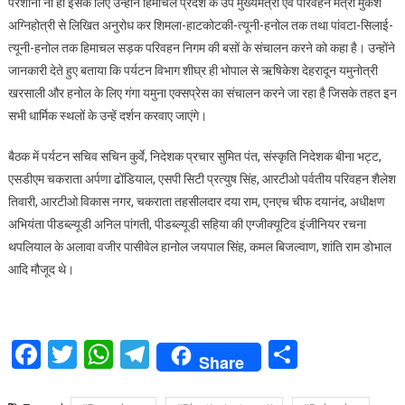
परेशानी ना हो इसके लिए उन्होंने हिमाचल प्रदेश के उप मुख्यमंत्री एवं परिवहन मंत्री मुकेश
अग्निहोत्री से लिखित अनुरोध कर शिमला-हाटकोटकी-त्यूनी-हनोल तक तथा पांवटा-सिलाई-
त्यूनी-हनोल तक हिमाचल सड़क परिवहन निगम की बसों के संचालन करने को कहा है। उन्होंने
जानकारी देते हुए बताया कि पर्यटन विभाग शीघ्र ही भोपाल से ऋषिकेश देहरादून यमुनोत्री
खरसाली और हनोल के लिए गंगा यमुना एक्सप्रेस का संचालन करने जा रहा है जिसके तहत इन
सभी धार्मिक स्थलों के उन्हें दर्शन करवाए जाएंगे।
बैठक में पर्यटन सचिव सचिन कुर्वे, निदेशक प्रचार सुमित पंत, संस्कृति निदेशक बीना भट्ट,
एसडीएम चकराता अर्पणा ढोंडियाल, एसपी सिटी प्रत्युष सिंह, आरटीओ पर्वतीय परिवहन शैलेश
तिवारी, आरटीओ विकास नगर, चकराता तहसीलदार दया राम, एनएच चीफ दयानंद, अधीक्षण
अभियंता पीडब्ल्यूडी अनिल पांगती, पीडब्ल्यूडी सहिया की एग्जीक्यूटिव इंजीनियर रचना
थपलियाल के अलावा वजीर पासीवेल हानोल जयपाल सिंह, कमल बिजल्वाण, शांति राम डोभाल
आदि मौजूद थे।
Facebook
Twitter
WhatsApp
Telegram
Share
Share