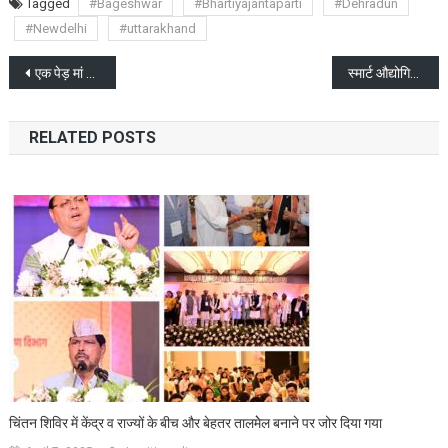
Tagged
#Bageshwar
#Bhartiyajantaparti
#Dehradun
#Newdelhi
#uttarakhand
Post
एक पेड़ मां के नाम अभियान को मिल रही तेजी
स्मार्ट औद्योगिक शहर के रूप में विकसित होगा उत्तराखंड का खुरपिया फार्म
navigation
RELATED POSTS
चिंतन शिविर में केंद्र व राज्यों के बीच और बेहतर तालमेेल बनाने पर जोर दिया गया