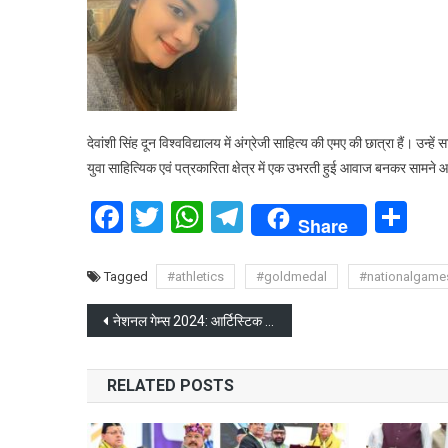
देवांशी सिंह दून विश्वविद्यालय में अंग्रेजी साहित्य की एमए की छात्रा हैं। उन्
युवा साहित्यिक एवं पत्रकारिता क्षेत्र में एक उभरती हुई आवाज बनकर सामने आ
Facebook
Twitter
WhatsApp
Telegram
Sh
Share
Tagged
#athletics
#goldmedal
#nationalgame
Post
नेशनल गेम्स 2024: आर्टिस्टिक जिम्नास्टिक्स के रोमांचक आगाज के साथ खेलों का शुभारंभ
navigation
RELATED POSTS