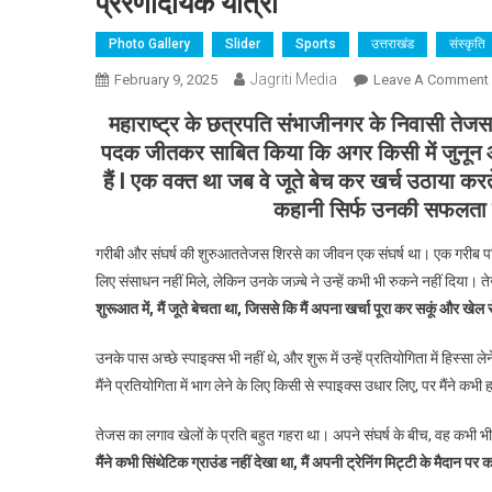
प्रेरणादायक यात्रा
Photo Gallery
Slider
Sports
उत्तराखंड
संस्कृति
Jagriti Media
February 9, 2025
Leave A Comment
ज
महाराष्ट्र के छत्रपति संभाजीनगर के निवासी तेजस शिर
पदक जीतकर साबित किया कि अगर किसी में जुनून औ
हैं l एक वक्त था जब वे जूते बेच कर खर्च उठाया क
कहानी सिर्फ उनकी सफलता की
ख
गरीबी और संघर्ष की शुरुआत तेजस शिरसे का जीवन एक संघर्ष था। एक गरीब परिवार
लिए संसाधन नहीं मिले, लेकिन उनके जज़्बे ने उन्हें कभी भी रुकने नहीं दिया। त
3
शुरूआत में, मैं जूते बेचता था, जिससे कि मैं अपना खर्चा पूरा कर सकूं और खेल
ग
म
उनके पास अच्छे स्पाइक्स भी नहीं थे, और शुरू में उन्हें प्रतियोगिता में हिस्सा 
मैंने प्रतियोगिता में भाग लेने के लिए किसी से स्पाइक्स उधार लिए, पर मैंने कभ
स
तेजस का लगाव खेलों के प्रति बहुत गहरा था। अपने संघर्ष के बीच, वह कभी भी अ
मैंने कभी सिंथेटिक ग्राउंड नहीं देखा था, मैं अपनी ट्रेनिंग मिट्टी के मैदान पर