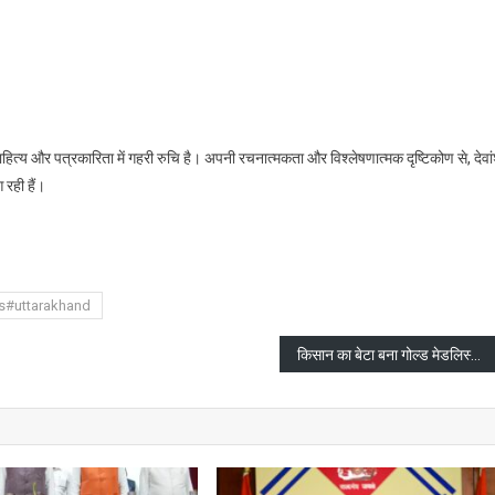
हें साहित्य और पत्रकारिता में गहरी रुचि है। अपनी रचनात्मकता और विश्लेषणात्मक दृष्टिकोण से, देवा
 रही हैं।
are
s#uttarakhand
किसान का बेटा बना गोल्ड मेडलिस्ट, तजिंदरपाल सिंह तूर ने 38वें नेशनल गेम्स में रचा इतिहास