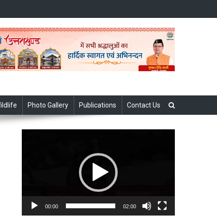
ildlife
Photo Gallery
Publications
Contact Us
Video
Player
00:00
02:00