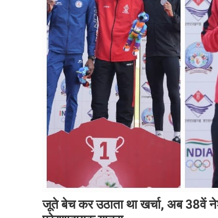
जूते बेच कर उठाता था खर्चा, अब 38वें न