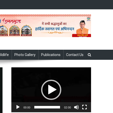
ildlife
Photo Gallery
Publications
Contact Us
Video
Player
00:00
02:00