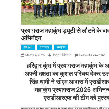
प्रयागराज महाकुंभ ड्यूटी से लौटने के ब
अभिनंदन
Slider
उत्तराखंड
संस्कृति
Jagriti Media
On
March 4, 2025
Leave A Comment
प्र
हरिद्वार कुंभ में प्रयागराज महाकुंभ 
महा
ड्यू
अपनी दक्षता का कुशल परिचय देकर उत्त
से
सिंह धामी ने सीएम आवास में एसडीआ
लौट
महाकुंभ प्रयागराज 2025 अभिनन्दन
के
बाद
एसडीआरएफ की टीम को पुरस्का
एस
के
मुख्यमंत्री ने महाकुंभ प्रयागराज में बेहतर सेवाएं देने पर एसडीआरएफ की टीम क