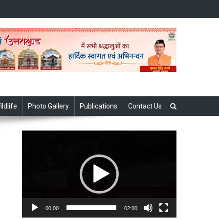
ildlife
Photo Gallery
Publications
Contact Us
Video
Player
00:00
02:00