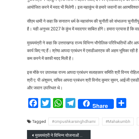
जवा
आयोजित करने में मदद भी मिलेगी। इस महाकुंभ से हमारे जवानों का आत्मविश्व
का
मुख्
सीएम धामी ने कहा कि सनातन धर्म के महासंगम की चुनौती को संभालना चुनौतीपू
ने
है। यही अनुभव 2027 के कुंभ में मददगार साबित होंगे। हमारा प्रयास है कि वा
किय
अभि
मुख्यमंत्री ने कहा कि उत्तराखण्ड राज्य विभिन्न भौगोलिक परिस्थितियों और आप
कार्य किए गए हैं। श्रेष्ठ आपदा प्रबंधन में एसडीआरएफ की अहम भूमिका रही है
कम करने में काफी मदद मिली है।
इस मौके पर उपाध्यक्ष राज्य आपदा प्रबंधन सलाहकार समिति श्री विनय रोहिला, 
श्री ए. पी अंशुमन, सचिव आपदा प्रबंधन श्री विनोद कुमार सुमन, आईजी एस
और जवान उपस्थित थे।
Facebook
Twitter
WhatsApp
Telegram
Sh
Share
Tagged
#cmpushkarsinghdhami
#Mahakumbh
Post
मुख्यमंत्री ने विभिन्न योजनाओं के लिए स्वीकृत की धनराशि