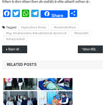
निरीक्षण के दौरान परिवहन विभाग और एमडीडीए के वरिष्ठ अधिकारी उपस्थित रहे।
Facebook
Twitter
WhatsApp
Telegram
Share
Share
Tagged
#agriculture #india
#badrinathdham
#bjp #maharashtra #eknathshinde #pmmodi
#Newdelhi
#uttarpradesh
Post
विज्ञान की पाठशाला कार्यक्रम में मध्य वैज्ञानिक चेतना को बढ़ावा
“सोशल मीडिया मंथन” में जुटे सोशल मीडिया कंटेंट क्रिएटर्स और इन्फ्लुएंसर्स
navigation
RELATED POSTS