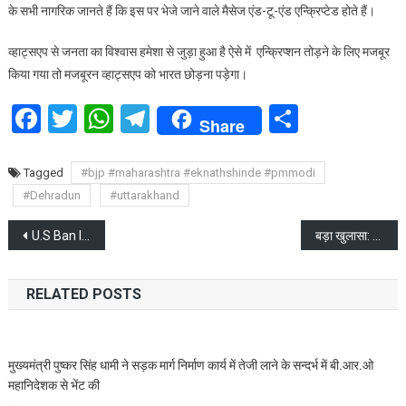
छोड़ने
के सभी नागरिक जानते हैं कि इस पर भेजे जाने वाले मैसेज एंड-टू-एंड एन्क्रिप्टेड होते हैं।
की
धमकी
व्हाट्सएप से जनता का विश्वास हमेशा से जुड़ा हुआ है ऐसे में एन्क्रिप्शन तोड़ने के लिए मजबूर
दी
किया गया तो मजबूरन व्हाट्सएप को भारत छोड़ना पड़ेगा।
Facebook
Twitter
WhatsApp
Telegram
Share
Share
Tagged
#bjp #maharashtra #eknathshinde #pmmodi
#Dehradun
#uttarakhand
Post
U.S Ban Indian Companies
बड़ा खुलासा: अतीक अहमद अपने पांचों बेटों को बनाना चाहता था “गैंगस्टर”
navigation
RELATED POSTS
मुख्यमंत्री पुष्कर सिंह धामी ने सड़क मार्ग निर्माण कार्य में तेजी लाने के सन्दर्भ में बी.आर.ओ
महानिदेशक से भेंट की