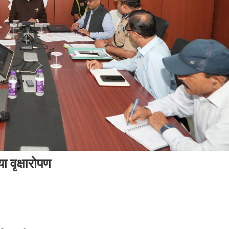
ा वृक्षारोपण
ा
धन