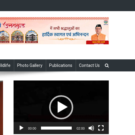
ildlife
Photo Gallery
Publications
Contact Us
Video
Player
00:00
02:00