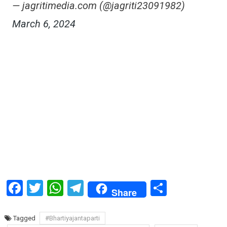
— jagritimedia.com (@jagriti23091982)
March 6, 2024
Facebook
Twitter
WhatsApp
Telegram
Share
Share
Tagged
#Bhartiyajantaparti