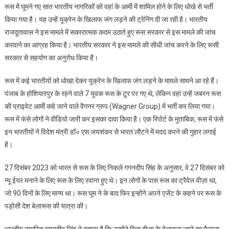
रूस में घूमने गए सात भारतीय नागरिकों को वहां के आर्मी में शामिल होने के लिए धोखे से भर्ती
से
किया गया है। यह उन्हें यूक्रेन के खिलाफ जंग लड़ने की ट्रेनिंग दी जा रही है। भारतीय
रूस
राजदूतावास ने इस मामले में सकारात्मक कदम उठाते हुए रूस सरकार से इस मामले की जांच
घूमने
करवाने का आग्रह किया है। भारतीय सरकार ने इस मामले की सीधी जांच करने के लिए रूसी
गए
7
सरकार से सहयोग का अनुरोध किया है।
युवाओं
को
रूस में कई भारतीयों को धोखा देकर यूक्रेन के खिलाफ जंग लड़ने के मामले सामने आ रहे हैं।
जबरन
पंजाब के होशियारपुर के रहने वाले 7 युवक रूस के टूर पर गए थे, लेकिन वहां उन्हें जबरन रूस
रूसी
की प्राइवेट आर्मी कहे जाने वाले वैगनर ग्रुप (Wagner Group) में भर्ती कर लिया गया।
सेना
रूस में फंसे लोगों ने वीडियो जारी कर इसका दावा किया है। एक रिपोर्ट के मुताबिक, रूस में फंसे
में
इन भारतीयों ने विदेश मंत्री डॉ० एस.जयशंकर से भारत लौटने में मदद करने की गुहार लगाई
शामिल
है।
किया
27 दिसंबर 2023 को भारत से रूस के लिए निकले गगनदीप सिंह के अनुसार, वे 27 दिसंबर को
न्यू ईयर मनाने के लिए रूस के लिए रवाना हुए थे। इन लोगों के पास रूस का ट्रैवेल वीज़ा था,
जो 90 दिनों के लिए मान्य था। रूस घूम ने के बाद फिर इन्होंने अपने एजेंट के कहने पर रूस के
पड़ोसी देश बेलारूस की यात्रा की।