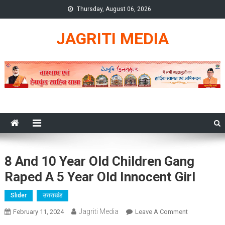
Skip
Thursday, August 06, 2026
to
content
JAGRITI MEDIA
8 And 10 Year Old Children Gang
Raped A 5 Year Old Innocent Girl
Slider
उत्तराखंड
Jagriti Media
On
February 11, 2024
Leave A Comment
8