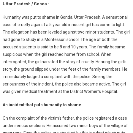
Uttar Pradesh / Gonda :
And
10
Humanity was put to shame in Gonda, Uttar Pradesh. A sensational
Year
case of cruelty against a 5 year old innocent girl has come to light.
Old
The allegation has been leveled against two minor students. The girl
Children
had gone to study in a Montessori school. The age of both the
Gang
Raped
accused students is said to be 8 and 10 years. The family became
A
suspicious when the girl reached home from school. When
5
interrogated, the girl narrated the story of cruelty. Hearing the girl’s
Year
story, the ground slipped under the feet of the family members. He
Old
immediately lodged a complaint with the police. Seeing the
Innocent
seriousness of the incident, the police also became active. The girl
Girl
was given medical treatment at the District Women’s Hospital.
An incident that puts humanity to shame
On the complaint of the victim’s father, the police registered a case
under serious sections. He accused two minor boys of the village of