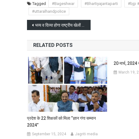
Tagged
#Bageshwar
#Bhartiyajantaparti
#bjp 
#uttaralhandpolice
Post
भव्य व दिव्या होगा राष्ट्रीय खेलों का उदघाटन समारोह : खेल मंत्री
navigation
RELATED POSTS
20 मार्च, 2024 स
March 19, 
प्रदेश के 22 शिक्षकों को मिला “ज्ञान गंगा सम्मान
2024”
September 15, 2024
Jagriti media