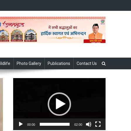
ildlife
Photo Gallery
Publications
Contact Us
Video
Player
00:00
02:00