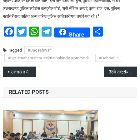
महानिरीक्षक/निदेशक यातायात, श्री जनमेजय खण्डूरी, पुलिस महानिरीक्षक/सचिव
उत्तराखण्ड पुलिस स्पोर्टस कन्ट्रोल बोर्ड, श्री सेंथिल अब्दई कृष्ण राज. एस, पुलिस
महानिरीक्षक सहित अन्य वरिष्ठ पुलिस अधिकारीगण उपस्थित रहे।*
Facebook
Twitter
WhatsApp
Telegram
Share
Share
Tagged
#Bageshwar
#bjp #maharashtra #eknathshinde #pmmodi
#Dehradun
Post
उत्तराखंड में भूतापीय ऊर्जा के अन्वेषण और विकास में जुड़ेगा नया आयाम
38वे राष्ट्रीय खेलों से खिला होटल इंडस्ट्री का चेहरा
navigation
RELATED POSTS