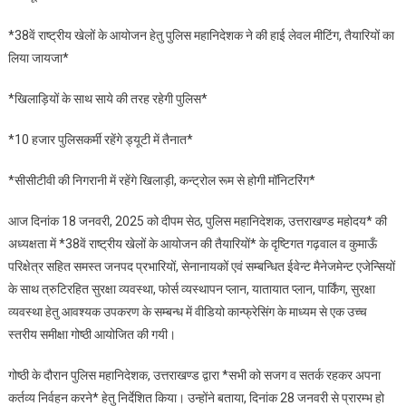
खेलों
*38वें राष्ट्रीय खेलों के आयोजन हेतु पुलिस महानिदेशक ने की हाई लेवल मीटिंग, तैयारियों का
के
लिया जायजा*
आयोजन
को
*खिलाड़ियों के साथ साये की तरह रहेगी पुलिस*
लेकर
उत्तराखंड
*10 हजार पुलिसकर्मी रहेंगे ड्यूटी में तैनात*
पुलिस
विभाग
*सीसीटीवी की निगरानी में रहेंगे खिलाड़ी, कन्ट्रोल रूम से होगी मॉनिटरिंग*
की
अहम
आज दिनांक 18 जनवरी, 2025 को दीपम सेठ, पुलिस महानिदेशक, उत्तराखण्ड महोदय* की
बैठक
अध्यक्षता में *38वें राष्ट्रीय खेलों के आयोजन की तैयारियों* के दृष्टिगत गढ़वाल व कुमाऊँ
परिक्षेत्र सहित समस्त जनपद प्रभारियों, सेनानायकों एवं सम्बन्धित ईवेन्ट मैनेजमेन्ट एजेन्सियों
के साथ त्रुटिरहित सुरक्षा व्यवस्था, फोर्स व्यस्थापन प्लान, यातायात प्लान, पार्किंग, सुरक्षा
व्यवस्था हेतु आवश्यक उपकरण के सम्बन्ध में वीडियो कान्फ्रेसिंग के माध्यम से एक उच्च
स्तरीय समीक्षा गोष्ठी आयोजित की गयी।
गोष्ठी के दौरान पुलिस महानिदेशक, उत्तराखण्ड द्वारा *सभी को सजग व सतर्क रहकर अपना
कर्तव्य निर्वहन करने* हेतु निर्देशित किया। उन्होंने बताया, दिनांक 28 जनवरी से प्रारम्भ हो