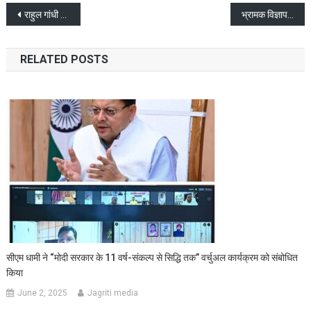
Post
राहुल गांधी केरल आ रहे हैं और एनी राजा के खिलाफ चुनाव लड़ रहे हैं: सीएम पिनाराई
भ्रामक विज्ञापनों पर योग गुरु राम देव व आचार्य बालकृष्ण ने सुप्रीम कोर्ट से माफी मांगी
navigation
RELATED POSTS
सीएम धामी ने “मोदी सरकार के 11 वर्ष-संकल्प से सिद्धि तक” वर्चुअल कार्यक्रम को संबोधित
किया
June 2, 2025
Jagriti media