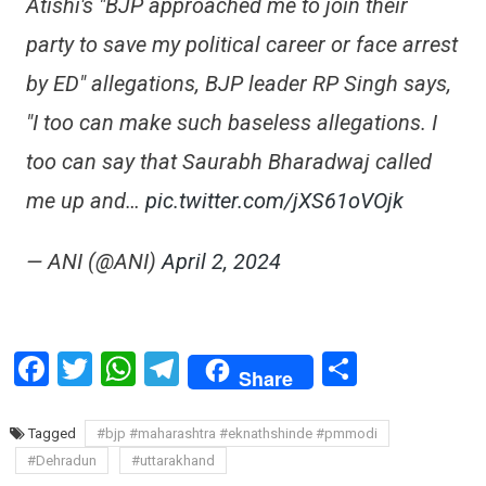
Atishi's "BJP approached me to join their
party to save my political career or face arrest
by ED" allegations, BJP leader RP Singh says,
"I too can make such baseless allegations. I
too can say that Saurabh Bharadwaj called
me up and…
pic.twitter.com/jXS61oVOjk
— ANI (@ANI)
April 2, 2024
Facebook
Twitter
WhatsApp
Telegram
Share
Share
Tagged
#bjp #maharashtra #eknathshinde #pmmodi
#Dehradun
#uttarakhand