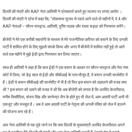
व
दिल्ली की मंत्री और AAP नेता आतिशी ने प्रेसवार्ता करते हुए भाजपा पर लगाए आरोप ।
मंत्री
दिल्ली की मंत्री ने प्रेस में कहा कि, “लोकसभा चुनाव से पहले आने वाले दो महीनों में, वे 4 और
आतिशी
AAP नेताओं – सौरभ भारद्वाज, आतिशी, दुर्गेश पाठक और राघव चड्ढा को गिरफ्तार करेंगे।
का
भाजपा
बीजेपी ने मेरे एक करीबी सहयोगी के माध्यम से मेरे राजनीतिक करियर को बचाने के लिए उनकी
पर
पार्टी में शामिल होने के लिए मुझसे संपर्क किया और अगर मैं बीजेपी में शामिल नहीं हुई तो आने
बड़ा
वाले एक महीने में मुझे ईडी द्वारा गिरफ्तार कर लिया जाएगा।
आरोप,
भाजपा
साथ ही आतिशी ने कहा है कि कल ईडी ने एक बयान के आधार पर सौरभ भारद्वाज और मेरा नाम
ने
दिया
कोर्ट में लिया, जो डेढ़ साल से ईडी और सीबीआई के पास मौजूद है, ये बयान उनकी चार्जशीट में
जवाब
है। ईडी ये बयान सीबीआई की चार्जशीट में भी है तो फिर इस बयान को उछालने की वजह क्या
थी ? इस बयान को उठाने की वजह ये थी कि अब बीजेपी को लगता है कि अरविंद केजरीवाल,
मनीष सिसौदिया, संजय सिंह और सत्येन्द्र जैन के होते हुए भी जेल में, आम आदमी पार्टी अभी भी
एकजुट और मजबूत है। अब वे आम आदमी पार्टी के नेतृत्व की अगली पंक्ति को जेल में डालने
की योजना बना रहे हैं।
आप नेता आतिशी से यह पूछे जाने पर कि क्या दिल्ली के मुख्यमंत्री अरविंद केजरीवाल अपने